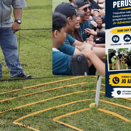
 fun games,
 dirancang
an akan
omunikasi,
encapai
k dan
aktikkan lima
okasi
egarkan, dan