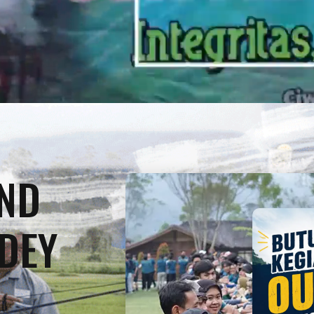
ND
DEY