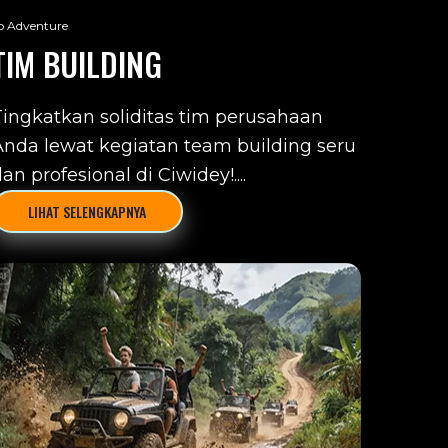
o Adventure
TIM BUILDING
Tingkatkan soliditas tim perusahaan
Anda lewat kegiatan team building seru
an profesional di Ciwidey!....
LIHAT SELENGKAPNYA