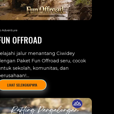
o Adventure
FUN OFFROAD
Jelajahi jalur menantang Ciwidey
dengan Paket Fun Offroad seru, cocok
untuk sekolah, komunitas, dan
erusahaan!....
LIHAT SELENGKAPNYA