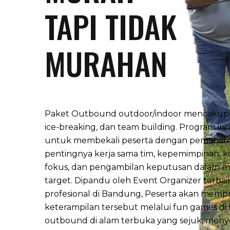
TAPI TIDAK
MURAHAN
Paket
Outbound
outdoor/indoor mencakup:
ice-breaking, dan team building. Program ini
untuk membekali peserta dengan pemaham
pentingnya kerja sama tim, kepemimpinan, k
fokus, dan pengambilan keputusan dalam m
target. Dipandu oleh
Event Organizer terbai
profesional
di Bandung, Peserta akan mempr
keterampilan tersebut melalui fun games di l
outbound di alam terbuka yang sejuk, meny