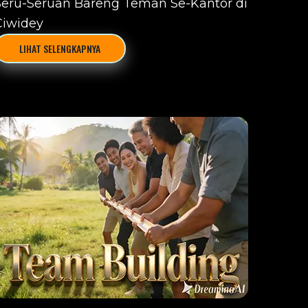
Seru-Seruan Bareng Teman Se-Kantor di
Ciwidey
LIHAT SELENGKAPNYA