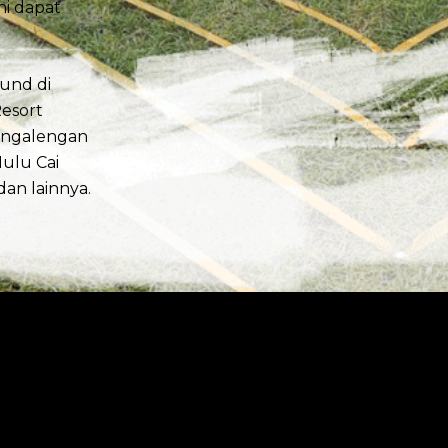
ni dapat
ound di
Resort
ngalengan
ulu Cai
dan lainnya.