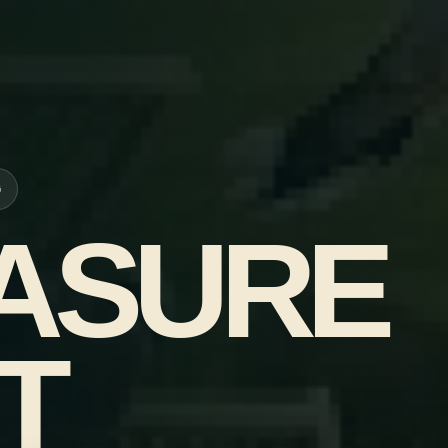
G
ASURE
T