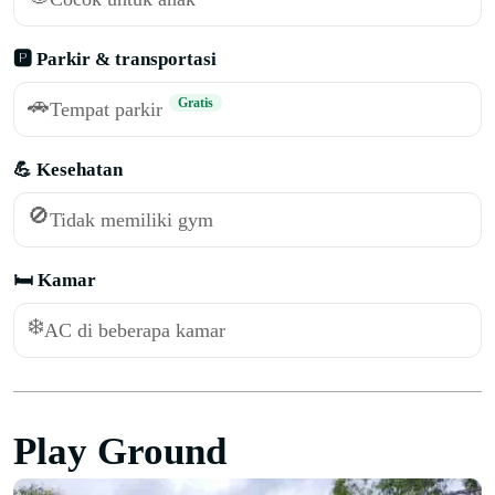
🅿️ Parkir & transportasi
🚗
Gratis
Tempat parkir
💪 Kesehatan
🚫
Tidak memiliki gym
🛏️ Kamar
❄️
AC di beberapa kamar
Play Ground