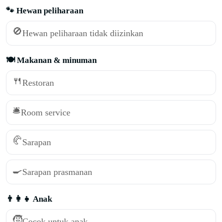
🐾 Hewan peliharaan
🚫
Hewan peliharaan tidak diizinkan
🍽️ Makanan & minuman
🍴
Restoran
🛎️
Room service
🥐
Sarapan
🍳
Sarapan prasmanan
👨‍👩‍👧 Anak
🧒
Cocok untuk anak