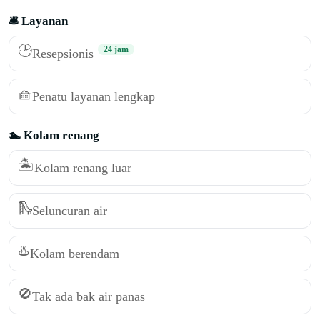
🛎️ Layanan
🕑
24 jam
Resepsionis
🧺
Penatu layanan lengkap
🏊 Kolam renang
🏝️
Kolam renang luar
🛝
Seluncuran air
♨️
Kolam berendam
🚫
Tak ada bak air panas