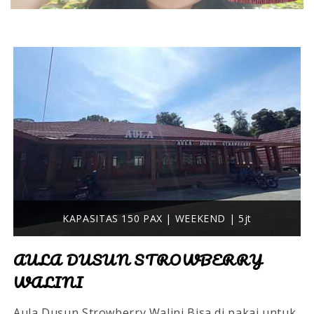
KAPASITAS 150 PAX | WEEKEND | 5jt
AULA DUSUN STROWBERRY
WALINI
Aula Dusun Strowberry Walini Bisa di pakai untuk