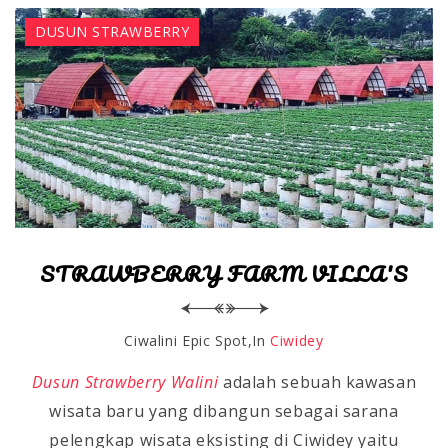
DUSUN STRAWBERRY
STRAWBERRY FARM VILLA'S
Ciwalini Epic Spot
In
Ciwidey
Dusun Strawberry Walini
adalah sebuah kawasan
wisata baru yang dibangun sebagai sarana
pelengkap wisata eksisting di Ciwidey yaitu