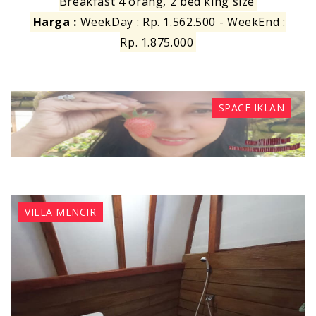
Breakfast 4 orang, 2 bed king size
Harga :
WeekDay : Rp. 1.562.500 - WeekEnd :
Rp. 1.875.000
SPACE IKLAN
VILLA MENCIR