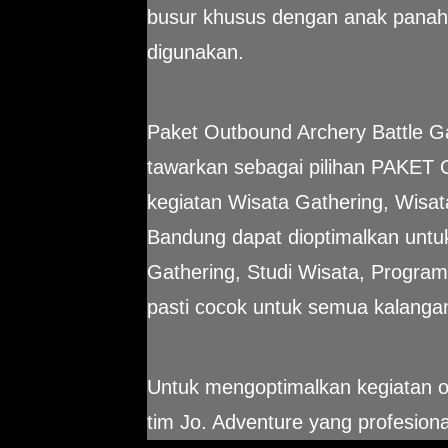
busur khusus dengan anak panah
digunakan.
Paket Outbound Archery Battle Ga
tawarkan sebagai pilihan PAK
kegiatan Wisata Gathering, Wisat
Bandung dapat dioptimalkan untu
Gathering, Studi Wisata, Program
pasti cocok untuk semua kalanga
Untuk mengoptimalkan kegiatan o
tim Jo. Adventure yang profesiona