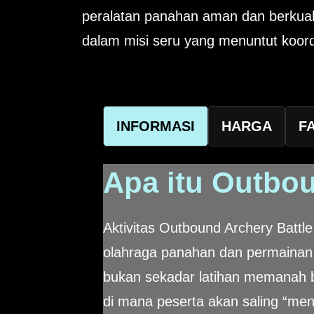
peralatan panahan aman dan berkuali
dalam misi seru yang menuntut koordi
INFORMASI
HARGA
F
Apa itu Outbo
Aktivitas Outbound Archery Battl
olahraga panahan dan permainan ti
bukan sekadar latihan memanah bia
di mana peserta akan saling “me