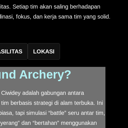
tas. Setiap tim akan saling berhadapan
nasi, fokus, dan kerja sama tim yang solid.
ASILITAS
LOKASI
und Archery?
e Ciwidey adalah gabungan antara
m berbasis strategi di alam terbuka. Ini
sa, tapi simulasi “battle” seru antar tim,
nyerang” dan “bertahan” menggunakan