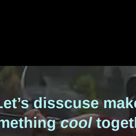
Let’s disscuse mak
mething
cool
toget