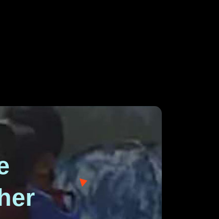
e
her