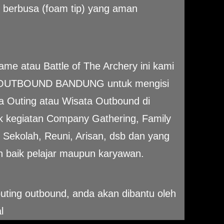
 berbusa (foam tip) yang aman
me atau Battle of The Archery ini kami
ET OUTBOUND BANDUNG untuk mengisi
a Outing atau Wisata Outbound di
k kegiatan Company Gathering, Family
 Sekolah, Reuni, Arisan, dsb dan yang
n baik pelajar maupun karyawan.
uting outbound, anda akan dibantu oleh
l