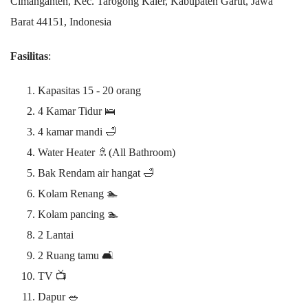
Cimanganten, Kec. Tarogong Kaler, Kabupaten Garut, Jawa
Barat 44151, Indonesia
Fasilitas
:
Kapasitas 15 - 20 orang
4 Kamar Tidur 🛌
4 kamar mandi 🛁
Water Heater 🚿(All Bathroom)
Bak Rendam air hangat 🛁
Kolam Renang 🏊
Kolam pancing 🏊
2 Lantai
2 Ruang tamu 🛋️
TV 📺
Dapur 🥗