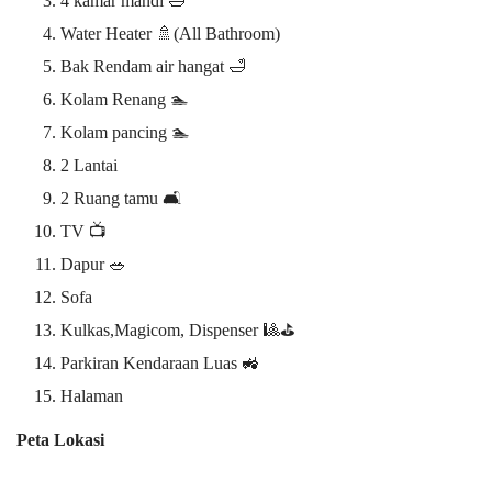
4 kamar mandi 🛁
Water Heater 🚿(All Bathroom)
Bak Rendam air hangat 🛁
Kolam Renang 🏊
Kolam pancing 🏊
2 Lantai
2 Ruang tamu 🛋️
TV 📺
Dapur 🥗
Sofa
Kulkas,Magicom, Dispenser 🎱⛳
Parkiran Kendaraan Luas 🚜
Halaman
Peta Lokasi