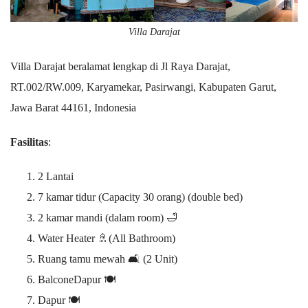
Villa Darajat
Villa Darajat beralamat lengkap di Jl Raya Darajat,
RT.002/RW.009, Karyamekar, Pasirwangi, Kabupaten Garut,
Jawa Barat 44161, Indonesia
Fasilitas
:
2 Lantai
7 kamar tidur (Capacity 30 orang) (double bed)
2 kamar mandi (dalam room) 🛁
Water Heater 🚿(All Bathroom)
Ruang tamu mewah 🛋️ (2 Unit)
BalconeDapur 🍽️
Dapur 🍽️