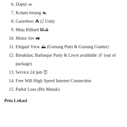
Dapur 🥗
Kolam renang 🏊
Gazeeboo ⛺ (2 Unit)
Meja Billiard 🎱⛳
Motor Atv 🚜
Elegant View ⛰️ (Gunung Putri & Gunung Guntur)
Breakfast, Barbaque Party & Liwet availlable 🍖 (out of
package)
Service 24 jam ⏰
Free Wifi High Speed Internet Connection
Parkir Luas (Bis Masuk)
Peta Lokasi