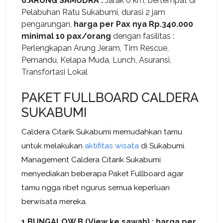
6.ARUNG SAMUDRA :
Jarak 0 km, bertempat di
Pelabuhan Ratu Sukabumi, durasi 2 jam
pengarungan,
harga per Pax nya Rp.340.000
minimal 10 pax/orang
dengan fasilitas :
Perlengkapan Arung Jeram, Tim Rescue,
Pemandu, Kelapa Muda, Lunch, Asuransi,
Transfortasi Lokal
PAKET FULLBOARD CALDERA
SUKABUMI
Caldera Citarik Sukabumi memudahkan tamu
untuk melakukan
aktifitas wisata
di Sukabumi.
Management Caldera Citarik Sukabumi
menyediakan beberapa Paket Fullboard agar
tamu ngga ribet ngurus semua keperluan
berwisata mereka.
1.BUNGALOW B (View ke sawah) :
harga per