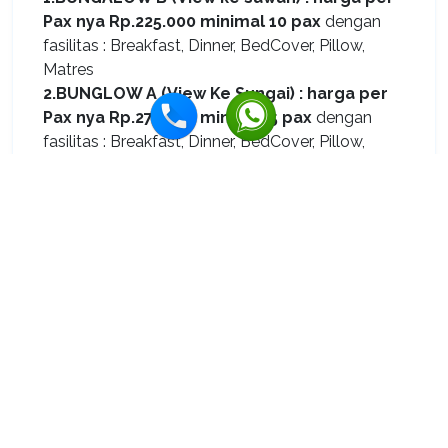
Pax nya Rp.225.000 minimal 10 pax
dengan
fasilitas : Breakfast, Dinner, BedCover, Pillow,
Matres
2.BUNGLOW A (View Ke Sungai) :
harga per
Pax nya Rp.275.000 minimal 5 pax
dengan
fasilitas : Breakfast, Dinner, BedCover, Pillow,
Matres
3.CROCODILE CAMP A :
harga Rp.225.000
minimal 2 pax
dengan fasilitas : BedCover,
Pillow, Matress
4.CROCODILE CAMP B :
harga Rp.125.000
minimal 2 pax
dengan fasilitas : Breakfaast,
Dinner, BedCover, Pillow, Matress
Deluxe (3 single Bed)
: 1.000.000, fasilitas:
Balcony/Terrace, Coffee and Tea Maker, AC, TV,
Desk, Breakfast, Comlementary Bottle Water,
Water Heater