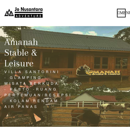
MEN
Amanah
Stable &
Leisure
VILLA SANTORINI
- GLAMPING -
WISATA BERKUDA
- RESTO -RUANG
PERTEMUAN/RESEPSI
- KOLAM RENDAM
AIR PANAS