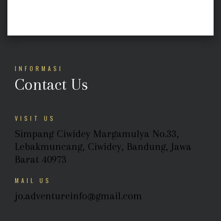
INFORMASI
Contact Us
VISIT US
Simpang Ciwidey Margamulya No.33,
Lebakmuncang, Ciwidey, Bandung, Jawa
Barat 40973
MAIL US
jo.adventureinfo@gmail.com