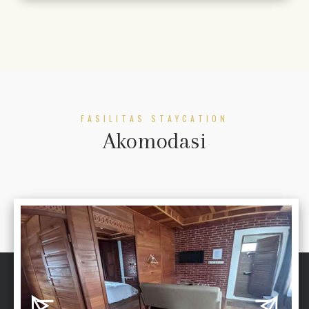
FASILITAS STAYCATION
Akomodasi
details
details
remove
remove