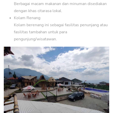
Berbagai macam makanan dan minuman disediakan
dengan khas citarasa lokal.
Kolam Renang
Kolam berenang ini sebagai fasilitas penunjang atau
fasilitas tambahan untuk para
pengunjung/wisatawan.