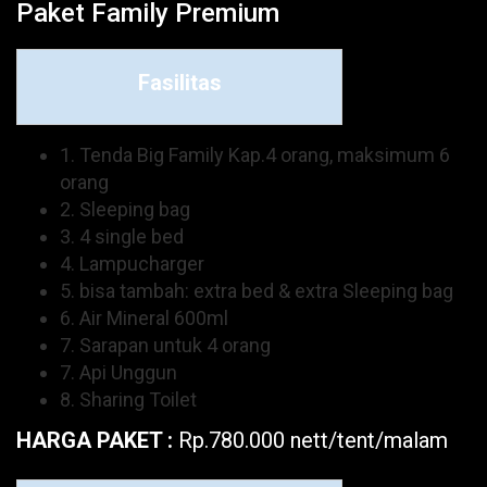
Paket Family Premium
Fasilitas
1. Tenda Big Family Kap.4 orang, maksimum 6
orang
2. Sleeping bag
3. 4 single bed
4. Lampucharger
5. bisa tambah: extra bed & extra Sleeping bag
6. Air Mineral 600ml
7. Sarapan untuk 4 orang
7. Api Unggun
8. Sharing Toilet
HARGA PAKET :
Rp.780.000 nett/tent/malam