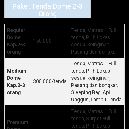
Paket Tenda Dome 2-3
Orang
Reguler
Tenda, Matras 1 Full
Dome
tenda, Pilih Lokasi
150.000
Kap.2-3
sesuai keinginan,
orang
Pasang dan bongkar
Tenda, Matras 1 Full
Medium
tenda, Pilih Lokasi
Dome
sesuai keinginan,
300.000/tenda
Kap.2-3
Pasang dan bongkar,
orang
Sleeping Bag, Api
Unggun, Lampu Tenda
Tenda, Matras 1 Full
tenda, Surpet Full
Premium
tenda, Pilih Lokasi