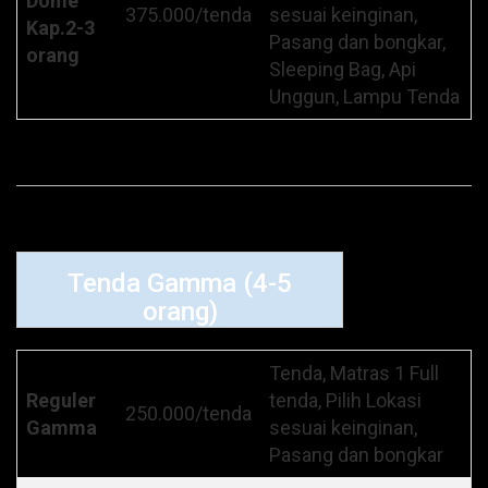
Dome
375.000/tenda
sesuai keinginan,
Kap.2-3
Pasang dan bongkar,
orang
Sleeping Bag, Api
Unggun, Lampu Tenda
Tenda Gamma (4-5
orang)
Tenda, Matras 1 Full
Reguler
tenda, Pilih Lokasi
250.000/tenda
Gamma
sesuai keinginan,
Pasang dan bongkar