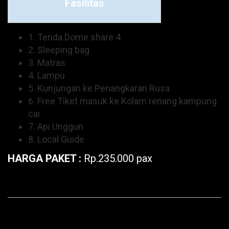
Fasilitas
1. Tenda Dome share 4
2. Sleeping bag
3. Matras
4. Lampu
5. Kunjungan ke Penangkaran Rusa
6. Free Tiket masuk ke Kolam renang kampung
cai
7. Api Unggun
8. Local Guide
HARGA PAKET :
Rp.235.000 pax