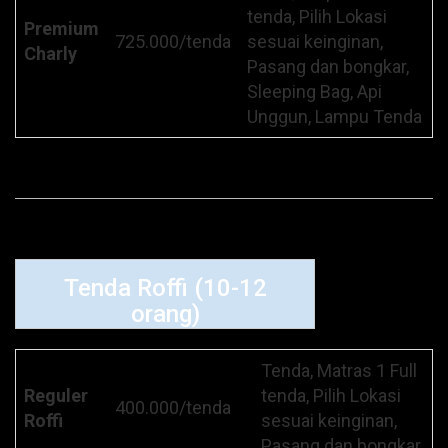
tenda, Pilih Lokasi
Premium
725.000/tenda
sesuai keinginan,
Charly
Pasang dan bongkar,
Sleeping Bag, Api
Unggun, Lampu Tenda
Tenda Roffi (10-12
orang)
Tenda, Matras 1 Full
Reguler
tenda, Pilih Lokasi
400.000/tenda
Roffi
sesuai keinginan,
Pasang dan bongkar