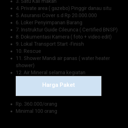
3. Satu Kali makan
4. Private area ( gazebo) Pinggir danau situ
5. Asuransi Cover s.d Rp 20.000.000
6. Loker Penyimpanan Barang
7. Instruktur Guide Cileunca ( Certified BNSP)
8. Dokumentasi Kamera ( foto + video edit)
9. Lokal Transport Start -Finish
10. Rescue
11. Shower Mandi air panas ( water heater
shower)
12. Air Mineral selama kegiatan
Harga Paket
Rp. 360.000/orang
Minimal 100 orang