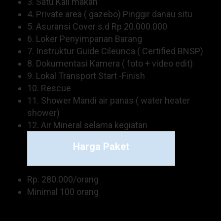
3. Satu Kali makan
4. Private area ( gazebo) Pinggir danau situ
5. Asuransi Cover s.d Rp 20.000.000
6. Loker Penyimpanan Barang
7. Instruktur Guide Cileunca ( Certified BNSP)
8. Dokumentasi Kamera ( foto + video edit)
9. Lokal Transport Start -Finish
10. Rescue
11. Shower Mandi air panas ( water heater
shower)
12. Air Mineral selama kegiatan
Harga Paket
Rp. 280.000/orang
Minimal 100 orang