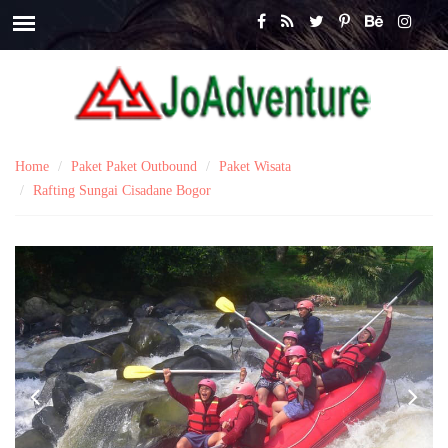
Home
Paket Paket Outbound
Paket Wisata
Rafting Sungai Cisadane Bogor