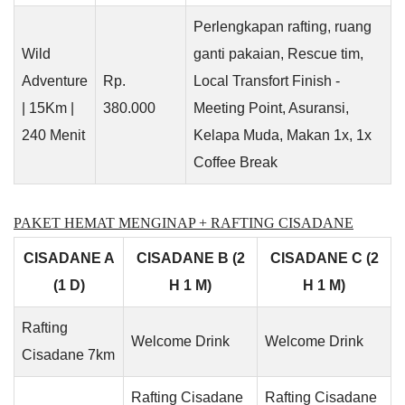
Perlengkapan rafting, ruang
Wild
ganti pakaian, Rescue tim,
Adventure
Rp.
Local Transfort Finish -
| 15Km |
380.000
Meeting Point, Asuransi,
240 Menit
Kelapa Muda, Makan 1x, 1x
Coffee Break
PAKET HEMAT MENGINAP + RAFTING CISADANE
CISADANE A
CISADANE B (2
CISADANE C (2
(1 D)
H 1 M)
H 1 M)
Rafting
Welcome Drink
Welcome Drink
Cisadane 7km
Rafting Cisadane
Rafting Cisadane